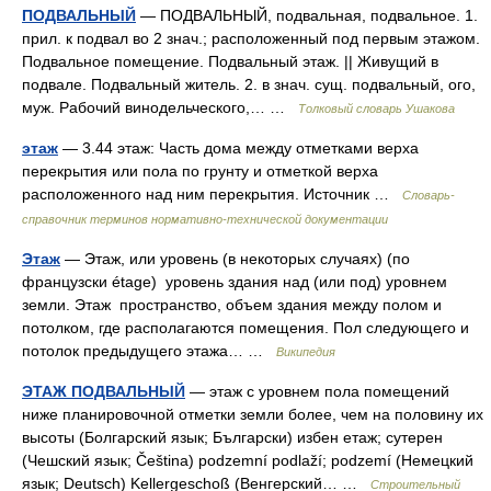
ПОДВАЛЬНЫЙ
— ПОДВАЛЬНЫЙ, подвальная, подвальное. 1.
прил. к подвал во 2 знач.; расположенный под первым этажом.
Подвальное помещение. Подвальный этаж. || Живущий в
подвале. Подвальный житель. 2. в знач. сущ. подвальный, ого,
муж. Рабочий винодельческого,… …
Толковый словарь Ушакова
этаж
— 3.44 этаж: Часть дома между отметками верха
перекрытия или пола по грунту и отметкой верха
расположенного над ним перекрытия. Источник …
Словарь-
справочник терминов нормативно-технической документации
Этаж
— Этаж, или уровень (в некоторых случаях) (по
французски étage) уровень здания над (или под) уровнем
земли. Этаж пространство, объем здания между полом и
потолком, где располагаются помещения. Пол следующего и
потолок предыдущего этажа… …
Википедия
ЭТАЖ ПОДВАЛЬНЫЙ
— этаж с уровнем пола помещений
ниже планировочной отметки земли более, чем на половину их
высоты (Болгарский язык; Български) избен етаж; сутерен
(Чешский язык; Čeština) podzemní podlaží; podzemí (Немецкий
язык; Deutsch) Kellergeschoß (Венгерский… …
Строительный